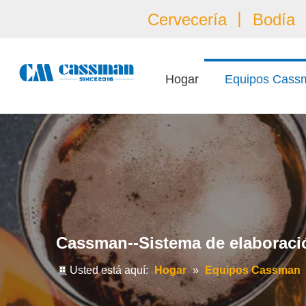
Cervecería 丨 Bodía 丨
Hogar
Equipos Cass
Cassman--Sistema de elaboraci
Usted está aquí:
Hogar
»
Equipos Cassman