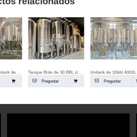
tos relacionados
Fermentador / Unitank de 40 BBL (encamisado y con entrada lateral)
Tanque Brite de 30 BBL (con camisa)
Preguntar
Preguntar