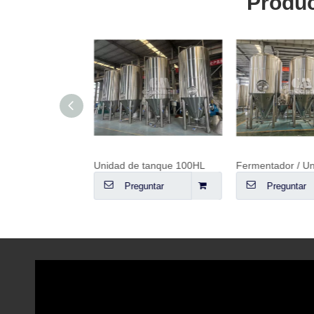
Produc
 cervecería 50HL
Unidad de tanque 100HL
ntar
Preguntar
Preguntar