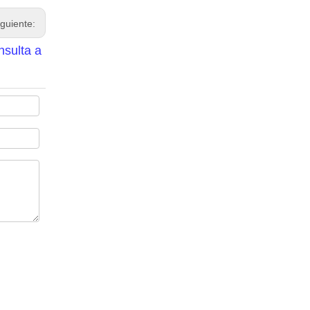
iguiente:
nsulta a