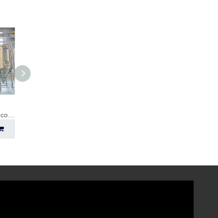
Unitank de 30bbl 4000L con tubería de acero inoxidable
Tanque de fermentación de cerveza Fermenter de cerveza 10000L
Tanque de cerveza con camisa horizontal de 9000L
Preguntar
Preguntar