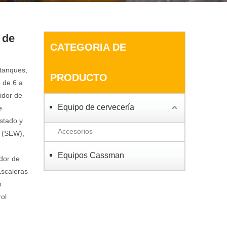
 de
CATEGORIA DE
 tanques,
PRODUCTO
o de 6 a
idor de
Equipo de cervecería
e
stado y
Accesorios
D (SEW),
,
Equipos Cassman
idor de
Escaleras
o
rol