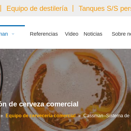
 Equipo de destilería 丨 Tanques S/S per
man
Referencias
Video
Noticias
Sobre n
ón de cerveza comercial
»
Equipo de cervecería comercial
»
Cassman--Sistema de e