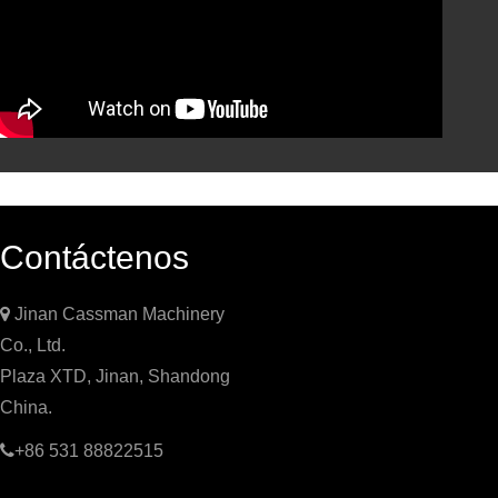
Contáctenos

Jinan Cassman Machinery
Co., Ltd.
Plaza XTD, Jinan, Shandong
China.

+86 531 88822515