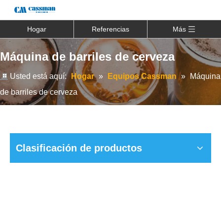
Hogar
Referencias
Más
Máquina de barriles de cerveza
Usted está aquí:
Hogar
»
Equipos Cassman
»
Máquina
de barriles de cerveza
Clasificación de productos