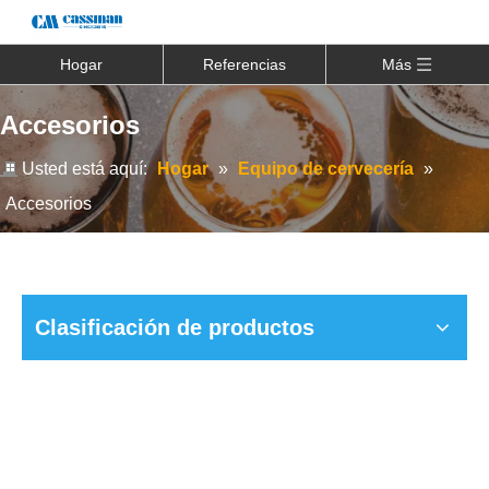
Hogar
Referencias
Más
Accesorios
Usted está aquí:
Hogar
»
Equipo de cervecería
»
Accesorios
Clasificación de productos