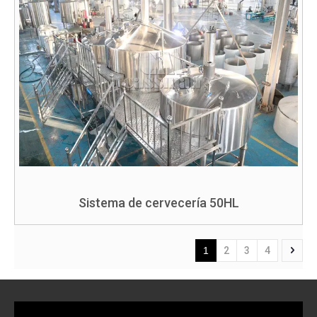
Sistema de cervecería 50HL
1
2
3
4