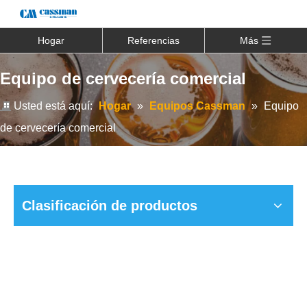
Hogar
Referencias
Más
Equipo de cervecería comercial
Usted está aquí:
Hogar
»
Equipos Cassman
»
Equipo
de cervecería comercial
Clasificación de productos