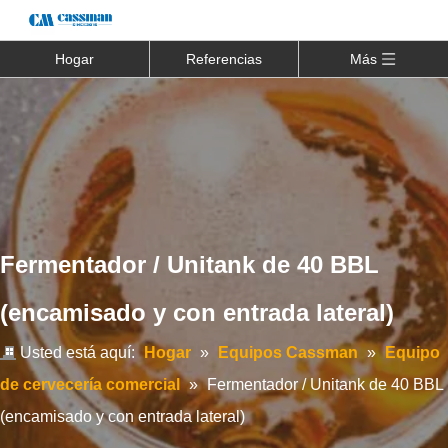
Hogar
Referencias
Más
Fermentador / Unitank de 40 BBL
(encamisado y con entrada lateral)
Usted está aquí:
Hogar
»
Equipos Cassman
»
Equipo
de cervecería comercial
»
Fermentador / Unitank de 40 BBL
(encamisado y con entrada lateral)