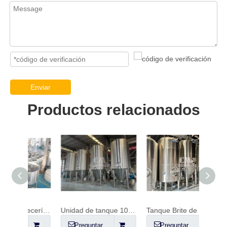
Enviar
Productos relacionados
Sistema de cervecería 50HL
Unidad de tanque 100HL
Tanque Brite de 30 BBL (con camisa)
Preguntar
Preguntar
Pr