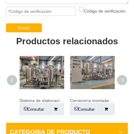
Enviar
Productos relacionados
Sistema de cervecería 50HL
Sistema de elaboración de cerveza de 600 litros
Cervecería montada sobre patines de 500 L
Consultar
Consultar
Co
CATEGORIA DE PRODUCTO