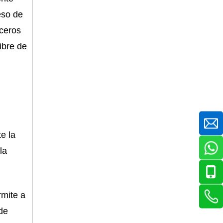
eso de
eceros
ibre de
e la
la
rmite a
de