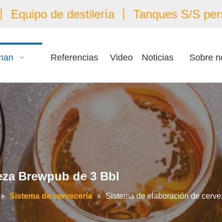
 Equipo de destilería 丨 Tanques S/S per
man
Referencias
Video
Noticias
Sobre n
eza Brewpub de 3 Bbl
»
Sistema de cervecería
»
Sistema de elaboración de cerv