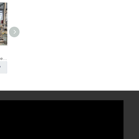
Cervecería montada sobre patines de 500 L
Sistema de elaboración de cerveza de 3 recipientes 10HL
Hervidor de cerveza de 5 BBL - Aislado (eléctrico)
Preguntar
Preguntar