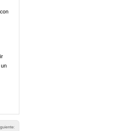
 con
ir
 un
iguiente: