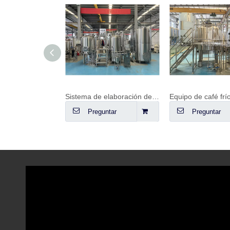
Sistema de elaboración de cerveza con fuego directo
Equipo de café frío
ntar
Preguntar
Preguntar