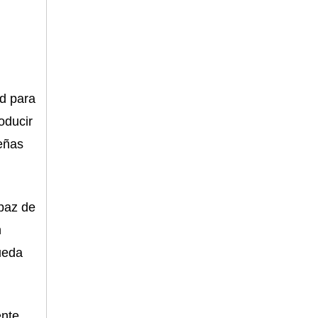
ad para
oducir
ueñas
apaz de
n
ueda
ente