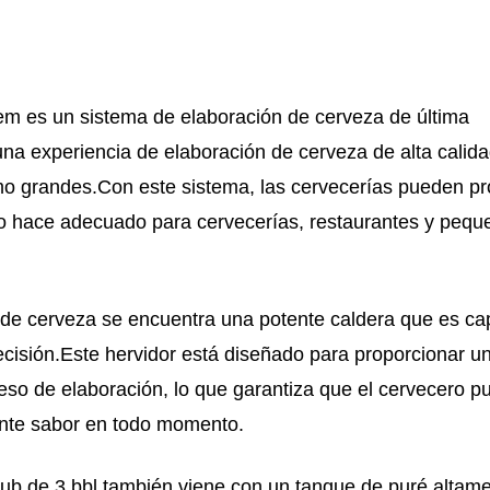
 es un sistema de elaboración de cerveza de última
na experiencia de elaboración de cerveza de alta calid
o grandes.Con este sistema, las cervecerías pueden pr
e lo hace adecuado para cervecerías, restaurantes y peq
n de cerveza se encuentra una potente caldera que es c
ecisión.Este hervidor está diseñado para proporcionar u
eso de elaboración, lo que garantiza que el cervecero p
ente sabor en todo momento.
ub de 3 bbl también viene con un tanque de puré altam