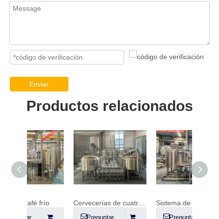
Enviar
Productos relacionados
río
Cervecerías de cuatro recipientes
Sistema de elaboración de cerveza de 600 litros
Preguntar
Preguntar
Pr