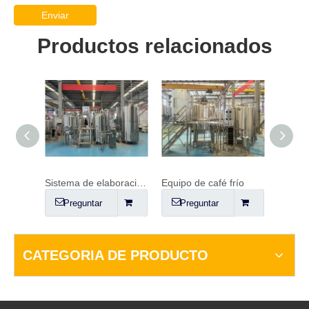
Enviar
Productos relacionados
Sistema de elaboración de cerveza de un solo recipiente
Sistema de elaboración de cerveza con fuego directo
Equipo de café frío
Preguntar
Preguntar
Pr
CATEGORIA DE PRODUCTO