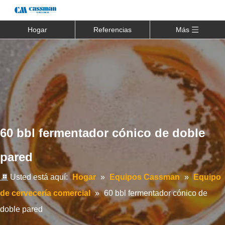
Hogar
Referencias
Más
60 bbl fermentador cónico de doble
pared
Usted está aquí:
Hogar
»
Equipos Cassman
»
Equipo
de cervecería comercial
»
60 bbl fermentador cónico de
doble pared