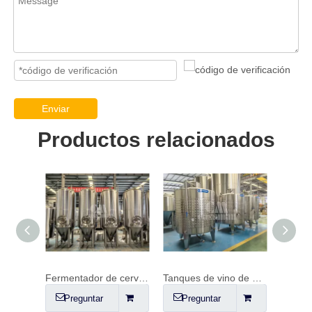
Enviar
Productos relacionados
Recipiente de fermentación FV de 20 hl (2000 L)
Fermentador de cerveza delgado 10HL
Tanques de vino de acero inoxidable
Preguntar
Preguntar
Pr