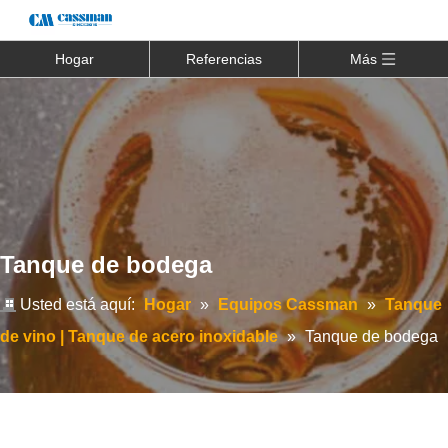
Hogar
Referencias
Más
Tanque de bodega
Usted está aquí:
Hogar
»
Equipos Cassman
»
Tanque
de vino | Tanque de acero inoxidable
»
Tanque de bodega