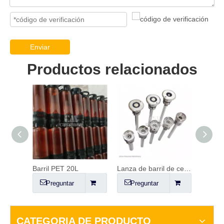
Enviar
Productos relacionados
Barril de cerveza de plástico
Barril PET 20L
Lanza de barril de cerveza, acoplador y regulador de CO2.
Barril
Preguntar
Preguntar
Pr
CATEGORIA DE PRODUCTO