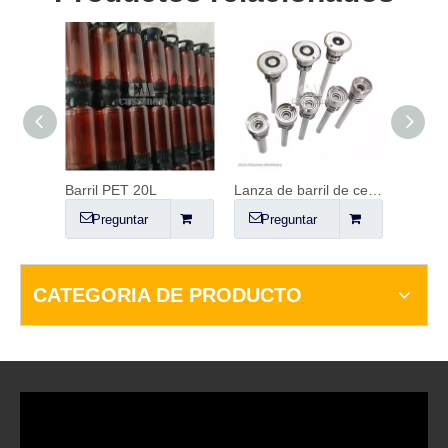
Barril de cerveza de plástico
Barril PET 20L
Lanza de barril de cerveza, acoplador y regulador de CO2.
Barril
Preguntar
Preguntar
Pr
CATEGORIA DE PRODUCTO