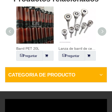
Lavadora de barriles de 4 cabezales
Barril PET 20L
Lanza de barril de cerveza, acoplador y regulador de CO2.
Barril
Preguntar
Preguntar
Pr
CATEGORIA DE PRODUCTO