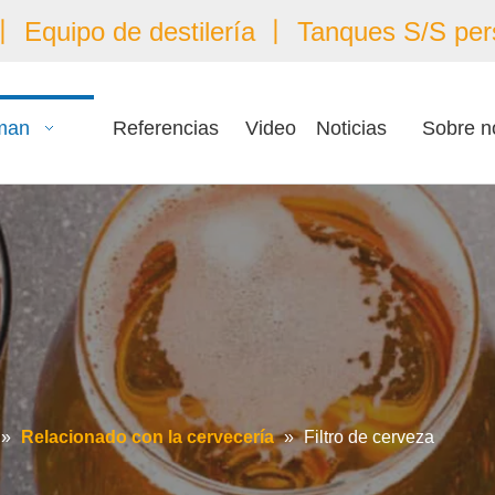
 Equipo de destilería 丨 Tanques S/S per
man
Referencias
Video
Noticias
Sobre n
»
Relacionado con la cervecería
»
Filtro de cerveza