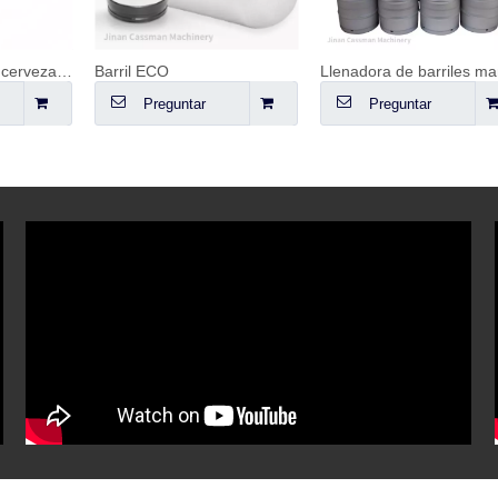
Llenadora de barriles manual
Preguntar
Preguntar