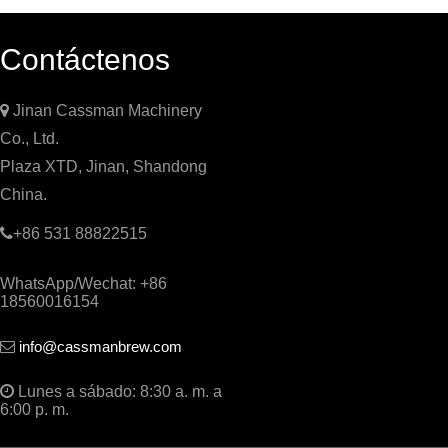
Contáctenos

Jinan Cassman Machinery
Co., Ltd.
Plaza XTD, Jinan, Shandong
China.

+86 531 88822515
WhatsApp/Wechat: +86
18560016154
info@cassmanbrew.com


Lunes a sábado: 8:30 a. m. a
6:00 p. m.