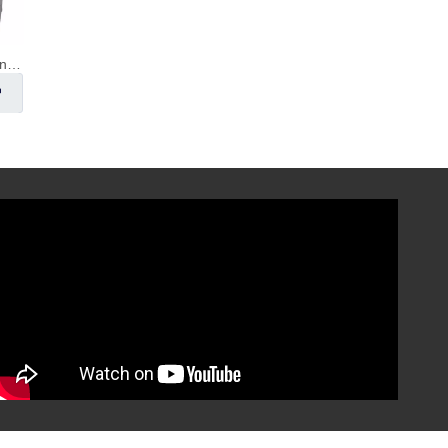
Bola de pulverización giratoria
1,5 'TC Presión
Termómetros Tri Clamp
Preguntar
Preguntar