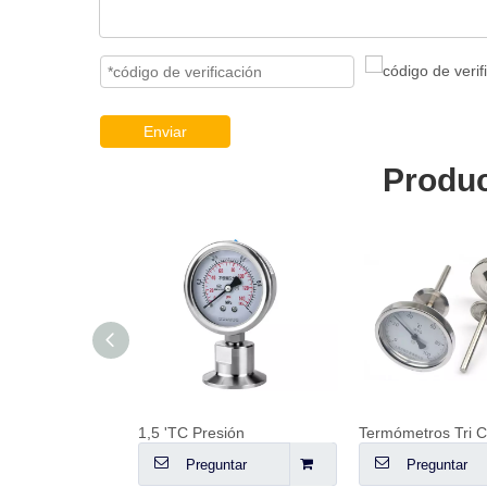
Enviar
Produc
Bola de pulverización giratoria
1,5 'TC Presión
Termómetros Tri 
ntar
Preguntar
Preguntar