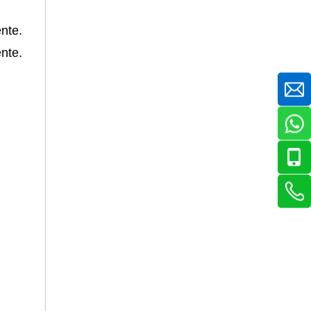
mente.
mente.