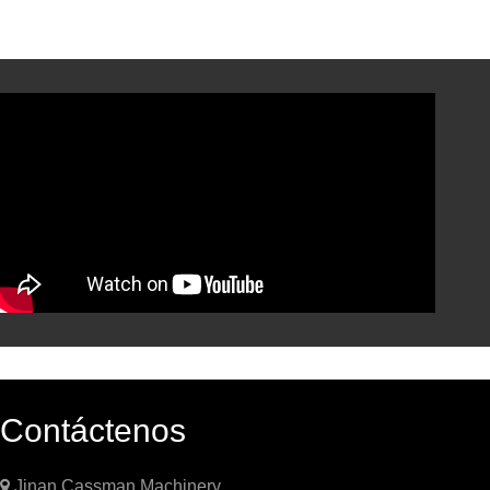
Contáctenos

Jinan Cassman Machinery