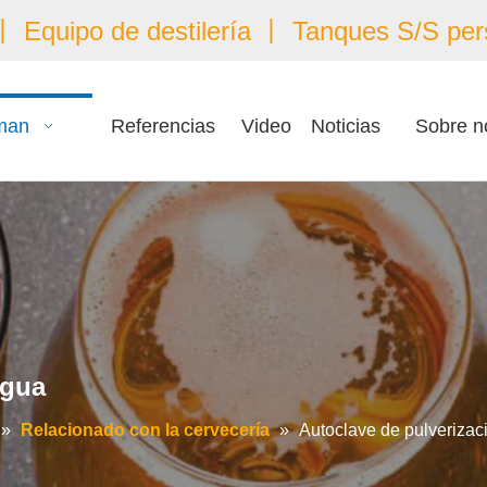
 Equipo de destilería 丨 Tanques S/S per
man
Referencias
Video
Noticias
Sobre n
agua
»
Relacionado con la cervecería
»
Autoclave de pulverizac