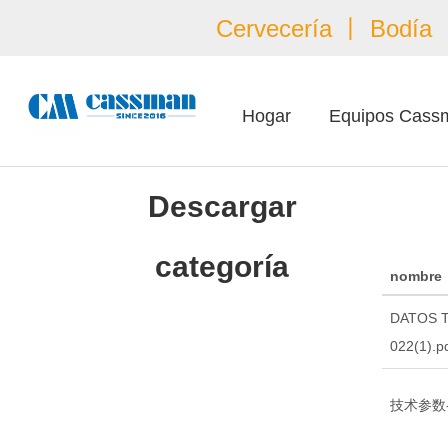
Cervecería 丨 Bodía 丨
Hogar
Equipos Cass
Descargar
categoría
nombre
DATOS 
022(1).p
技术参数-Ch