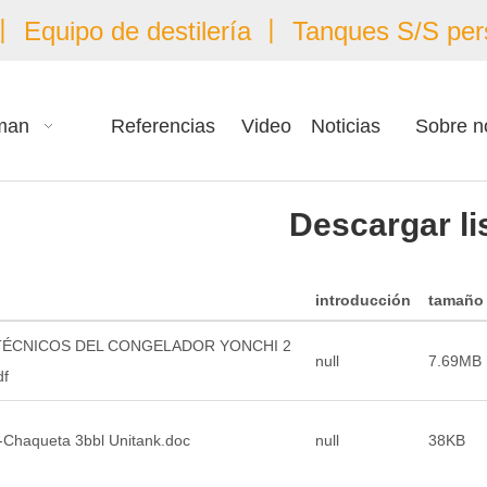
 Equipo de destilería 丨 Tanques S/S per
man
Referencias
Video
Noticias
Sobre n
Descargar li
introducción
tamaño
TÉCNICOS DEL CONGELADOR YONCHI 2
null
7.69MB
df
aqueta 3bbl Unitank.doc
null
38KB