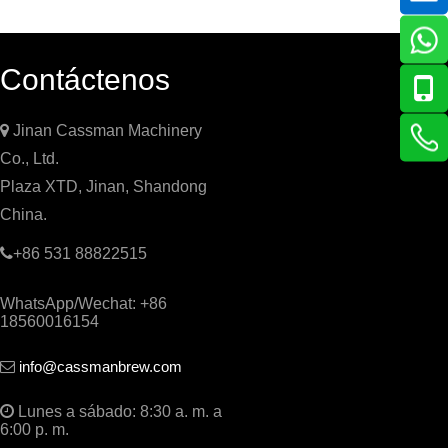
Contáctenos

Jinan Cassman Machinery
Co., Ltd.
Plaza XTD, Jinan, Shandong
China.

+86 531 88822515
WhatsApp/Wechat: +86
18560016154
info@cassmanbrew.com


Lunes a sábado: 8:30 a. m. a
6:00 p. m.