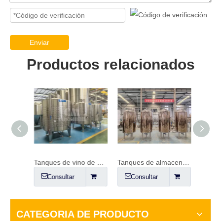
Enviar
Productos relacionados
Manway superior BBT 1000L
Tanques de vino de acero inoxidable
Tanques de almacenamiento con revestimiento de cobre
Consultar
Consultar
Co
CATEGORIA DE PRODUCTO