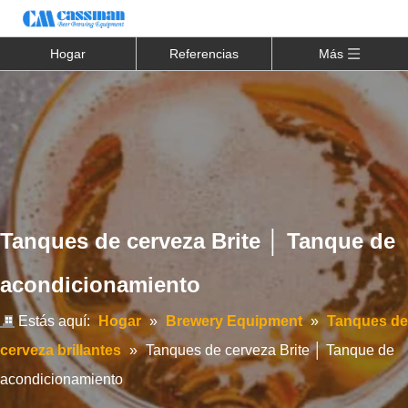
Hogar
Referencias
Más
Tanques de cerveza Brite │ Tanque de
acondicionamiento
Estás aquí:
Hogar
»
Brewery Equipment
»
Tanques de
cerveza brillantes
»
Tanques de cerveza Brite │ Tanque de
acondicionamiento