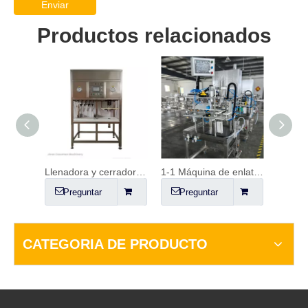
Enviar
Productos relacionados
relleno
Llenadora y cerradora de latas semiautomática
1-1 Máquina de enlatado
Línea 
Preguntar
Preguntar
Pr
CATEGORIA DE PRODUCTO