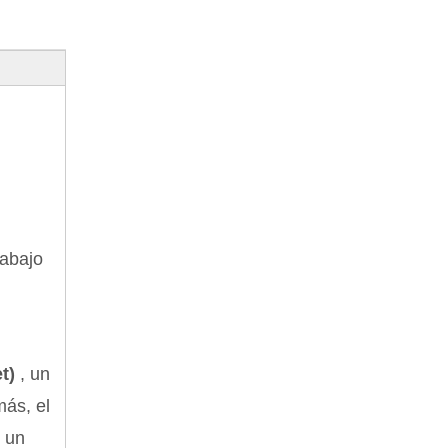
rabajo
et)
, un
más, el
, un