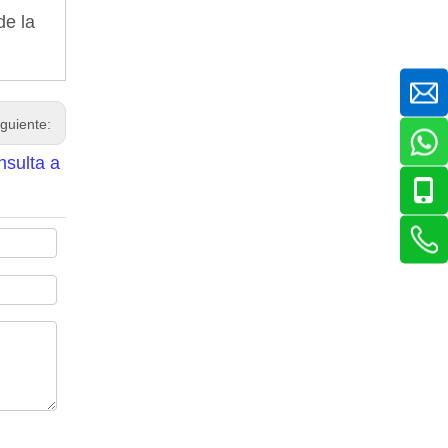
de la
iguiente:
nsulta a