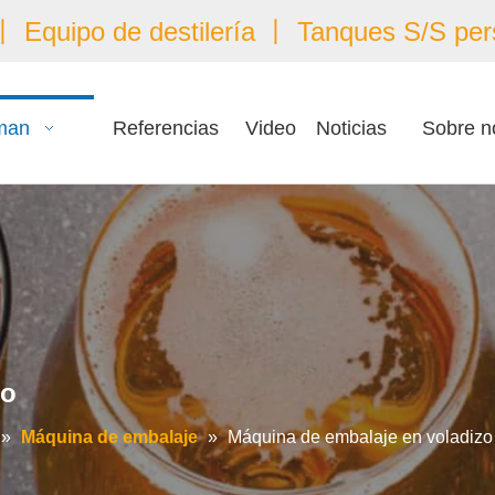
 Equipo de destilería 丨 Tanques S/S per
man
Referencias
Video
Noticias
Sobre n
zo
»
Máquina de embalaje
»
Máquina de embalaje en voladizo