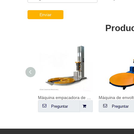
Enviar
Produc
Máquina automática en línea para envolver paletas
Máquina empacadora de paletas tipo M
ntar
Preguntar
Preguntar