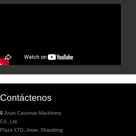
Contáctenos

Jinan Cassman Machinery
Co., Ltd.
Plaza XTD, Jinan, Shandong