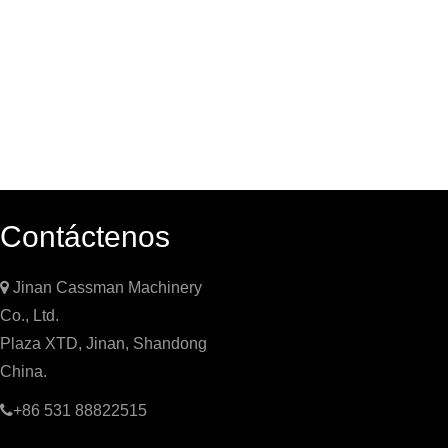
Contáctenos

Jinan Cassman Machinery
Co., Ltd.
Plaza XTD, Jinan, Shandong
China.

+86 531 88822515