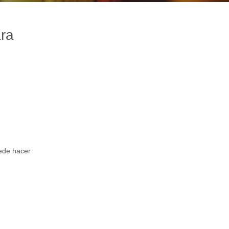
ra
uede hacer