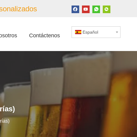
sonalizados
Español
osotros
Contáctenos
rías)
rías)