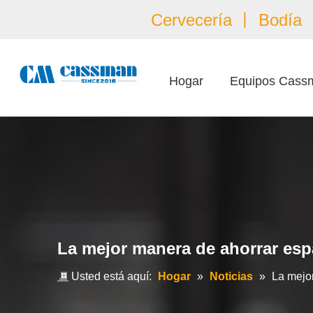
Cervecería 丨 Bodía 丨
Hogar
Equipos Cass
La mejor manera de ahorrar esp
Usted está aquí:
Hogar
»
Noticias
»
La mejor