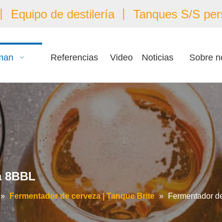
 Equipo de destilería 丨 Tanques S/S per
man
Referencias
Video
Noticias
Sobre n
a 8BBL
»
Fermentador de cerveza | Tanque Brite
»
Fermentador d