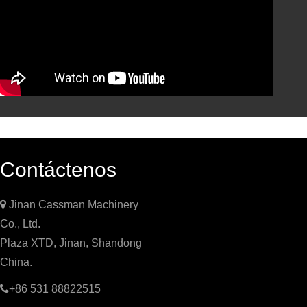
Contáctenos

Jinan Cassman Machinery
Co., Ltd.
Plaza XTD, Jinan, Shandong
China.

+86 531 88822515