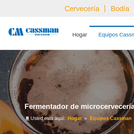
Cervecería 丨 Bodía 丨
Hogar
Equipos Cass
Fermentador de microcervecerí
Usted está aquí:
Hogar
»
Equipos Cassman