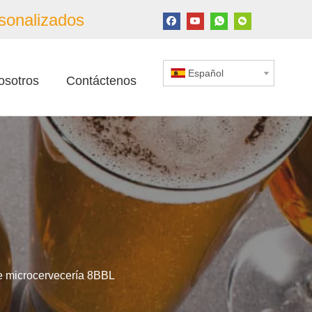
sonalizados
Español
osotros
Contáctenos
e microcervecería 8BBL