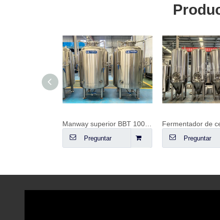
Produc
Recipiente de fermentación FV de 20 hl (2000 L)
Manway superior BBT 1000L
ntar
Preguntar
Preguntar