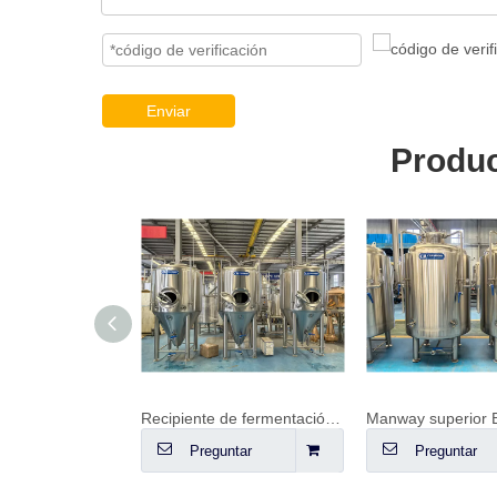
Enviar
Produc
Recipiente de fermentación FV de 20 hl (2000 L)
Manway superior BBT 1000L
Preguntar
Preguntar
Pregunt