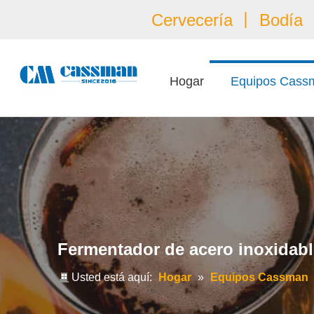
Cervecería 丨 Bodía 丨
Hogar
Equipos Cass
Fermentador de acero inoxidable
Usted está aquí:
Hogar
»
Equipos Cassman