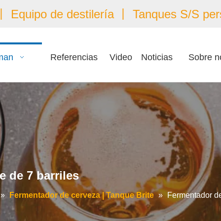
 Equipo de destilería 丨 Tanques S/S per
man
Referencias
Video
Noticias
Sobre n
 de 7 barriles
»
Fermentador de cerveza | Tanque Brite
»
Fermentador de 