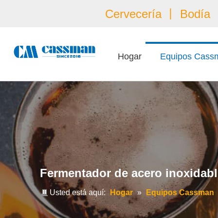
Cervecería 丨 Bodía 丨
Hogar
Equipos Cass
Fermentador de acero inoxidab
Usted está aquí:
Hogar
»
Equipos Cassman