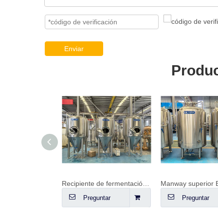
Enviar
Produc
Recipiente de fermentación FV de 20 hl (2000 L)
Manway superior BBT 1000L
Preguntar
Preguntar
Pregu