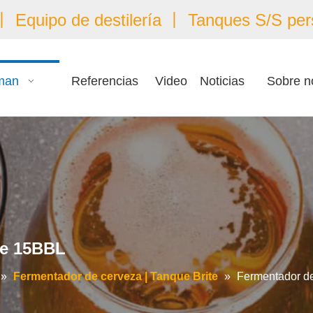
 Equipo de destilería 丨 Tanques S/S per
man
Referencias
Video
Noticias
Sobre n
le 15BBL
»
Fermentador de cerveza | Tanque Brite
»
Fermentador de